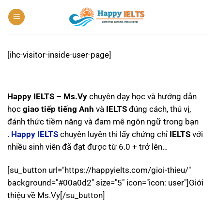
Bỏ
qua
nội
dung
[ihc-visitor-inside-user-page]
Happy IELTS – Ms.Vy
chuyên dạy học và hướng dẫn
học
giao tiếp tiếng Anh
và
IELTS
đúng cách, thú vị,
đánh thức tiềm năng và đam mê ngôn ngữ trong bạn
.
Happy IELTS
chuyên luyên thi lấy chứng chỉ
IELTS
với
nhiều sinh viên đã đạt được từ 6.0 + trở lên…
[su_button url="https://happyielts.com/gioi-thieu/"
background="#00a0d2" size="5" icon="icon: user"]Giới
thiệu về Ms.Vy[/su_button]