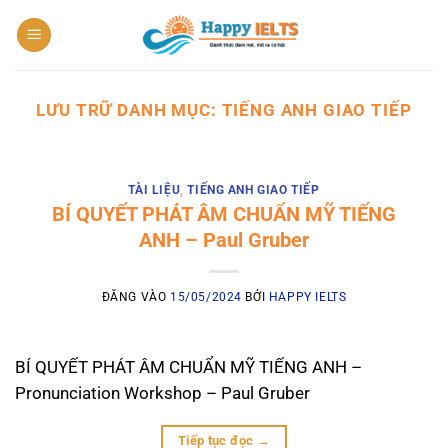
Bỏ
qua
nội
dung
LƯU TRỮ DANH MỤC:
TIẾNG ANH GIAO TIẾP
TÀI LIỆU
,
TIẾNG ANH GIAO TIẾP
BÍ QUYẾT PHÁT ÂM CHUẨN MỸ TIẾNG
ANH – Paul Gruber
ĐĂNG VÀO
15/05/2024
BỞI
HAPPY IELTS
BÍ QUYẾT PHÁT ÂM CHUẨN MỸ TIẾNG ANH –
Pronunciation Workshop – Paul Gruber
Tiếp tục đọc
→