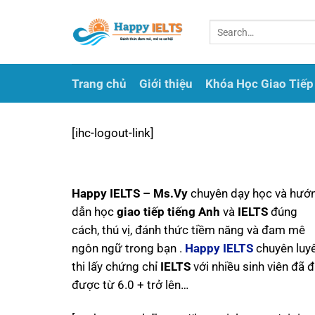
Bỏ
qua
nội
dung
Trang chủ
Giới thiệu
Khóa Học Giao Tiếp
[ihc-logout-link]
Happy IELTS – Ms.Vy
chuyên dạy học và hướ
dẫn học
giao tiếp tiếng Anh
và
IELTS
đúng
cách, thú vị, đánh thức tiềm năng và đam mê
ngôn ngữ trong bạn .
Happy IELTS
chuyên luy
thi lấy chứng chỉ
IELTS
với nhiều sinh viên đã đ
được từ 6.0 + trở lên…