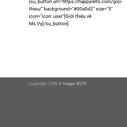
[su_button url="https://happyielts.com/gioi-
thieu/" background="#00a0d2" size="5"
icon="icon: user"]Giới thiệu về
Ms.Vy[/su_button]
Copyright 2026 ©
Happy IELTS