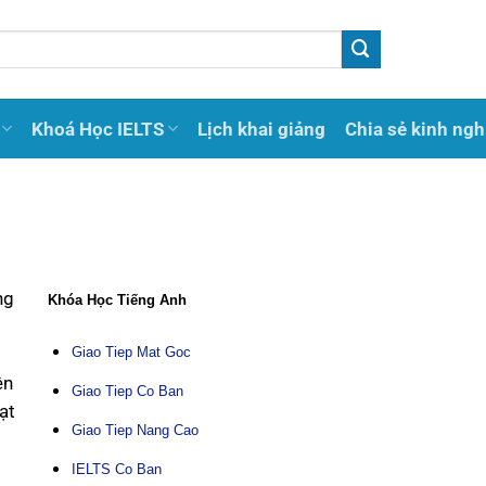
Khoá Học IELTS
Lịch khai giảng
Chia sẻ kinh ng
ng
Khóa Học Tiếng Anh
Giao Tiep Mat Goc
ên
Giao Tiep Co Ban
ạt
Giao Tiep Nang Cao
IELTS Co Ban